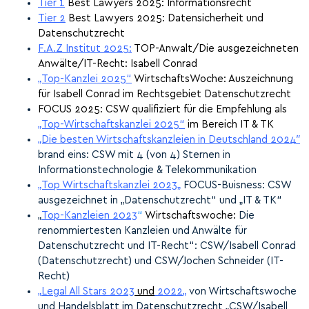
Tier 1
Best Lawyers 2025: Informationsrecht
Tier 2
Best Lawyers 2025: Datensicherheit und
Datenschutzrecht
F.A.Z Institut 2025:
TOP-Anwalt/Die ausgezeichneten
Anwälte/IT-Recht: Isabell Conrad
„Top-Kanzlei 2025“
WirtschaftsWoche: Auszeichnung
für Isabell Conrad im Rechtsgebiet Datenschutzrecht
FOCUS 2025: CSW qualifiziert für die Empfehlung als
„Top-Wirtschaftskanzlei 2025“
im Bereich IT & TK
„Die
besten Wirtschaftskanzleien in Deutschland 2024″
brand eins: CSW mit 4 (von 4) Sternen in
Informationstechnologie & Telekommunikation
„Top Wirtschaftskanzlei 2023
„
FOCUS-Buisness: CSW
ausgezeichnet in „Datenschutzrecht“ und „IT & TK“
„
Top-Kanzleien
2023
“
Wirtschaftswoche
:
Die
renommiertesten Kanzleien und Anwälte für
Datenschutzrecht und IT-Recht“: CSW/Isabell Conrad
(Datenschutzrecht) und CSW/Jochen Schneider (IT-
Recht)
„
Legal All Stars 2023
und
2022
„
von Wirtschaftswoche
und Handelsblatt im Datenschutzrecht „CSW/Isabell