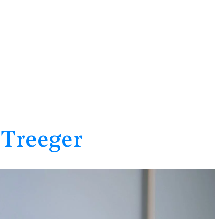
 Team Recht:
Startseite
Team
Beratungsfelder
K
stina Treeger
 Treeger